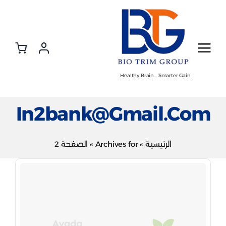
Ski
t
conten
Healthy Brain… Smarter Gain
In2bank@gmail.com
الرئيسية
»
Archives for
»
الصفحة 2