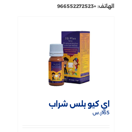
الهاتف:
+966552272523
اي كيو بلس شراب
165
ر.س