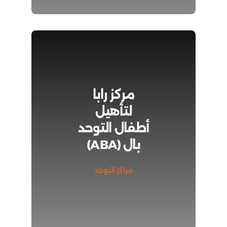
مركز رابا
لتأهيل
أطفال التوحد
بال (ABA)
مراكز التوحد