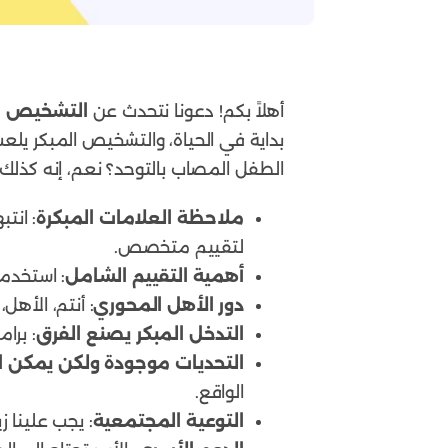
أهلاً بكم! دعونا نتحدث عن
التشخيص ال
بداية في الحياة، والتشخيص المبكر يلع
الطفل المصاب بالتوحد؟ نعم، إنه كذلك!
ملاحظة العلامات المبكرة
: انت
لتقييم متخصص.
أهمية التقييم الشامل
: استخدموا مقاييس
دور الأهل المحوري
: أنتم، الأه
التدخل المبكر يصنع الفرق
: برامج مثل ABA وعلاج ا
التحديات موجودة ولكن يمكن ال
الواقع.
التوعية المجتمعية
: يجب علينا 