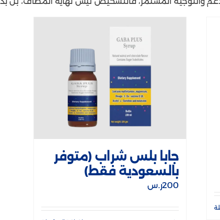
الدعم والتوجيه المستمر، فالتشخيص ليس نهاية المطاف، بل بدا
جابا بلس شراب (متوفر
بالسعودية فقط)
200
ر.س
لة