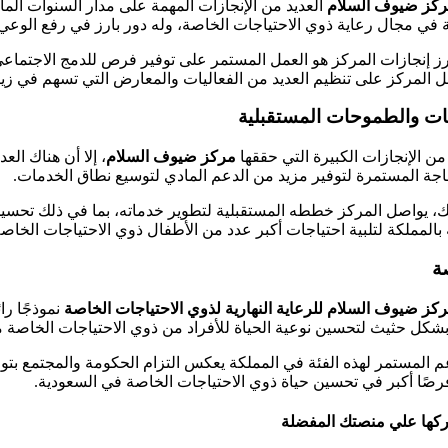
كز ضيوف السلام
العديد من الإنجازات المهمة على مدار السنوات الم
 في مجال رعاية ذوي الاحتياجات الخاصة، وله دور بارز في رفع الوعي
ز إنجازات المركز هو العمل المستمر على توفير فرص للدمج الاجتماعي
 المركز على تنظيم العديد من الفعاليات والمعارض التي تسهم في زياد
يات والطموحات المستقبلية
من الإنجازات الكبيرة التي حققها
مركز ضيوف السلام
، إلا أن هناك ال
اجة المستمرة لتوفير مزيد من الدعم المادي لتوسيع نطاق الخدمات.
، يواصل المركز خططه المستقبلية لتطوير خدماته، بما في ذلك تحسين ا
بالمملكة لتلبية احتياجات أكبر عدد من الأطفال ذوي الاحتياجات الخاصة
ة
كز ضيوف السلام للرعاية النهارية لذوي الاحتياجات الخاصة
نموذجًا را
كل حثيث لتحسين نوعية الحياة للأفراد من ذوي الاحتياجات الخاصة م
م المستمر لهذه الفئة في المملكة يعكس التزام الحكومة والمجتمع بتو
صًا أكبر في تحسين حياة ذوي الاحتياجات الخاصة في السعودية.
كها علي منصتك المفضلة