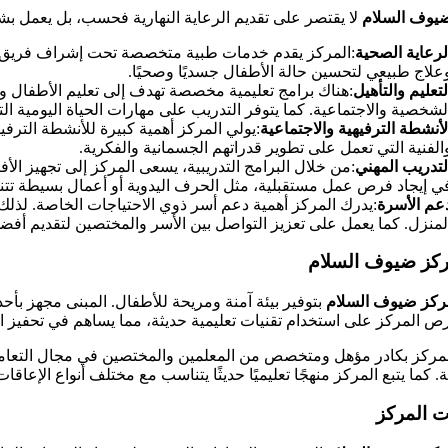
يوف السلام
لا يقتصر على تقديم الرعاية النهارية فحسب، بل يعمل ب
لرعاية الصحية
:المركز يقدم خدمات طبية متخصصة تحت إشراف فريق ط
علاج طبيعي لتحسين حالة الأطفال جسديًا وصحيًا.
لتعليم والتأهيل
:هناك برامج تعليمية مخصصة تهدف إلى تعليم الأطفال واليا
لشخصية والاجتماعية. كما يتوفر التدريب على مهارات الحياة اليومية الت
لأنشطة الترفيهية والاجتماعية
:يولي المركز أهمية كبيرة للأنشطة الترفي
الفنية التي تعمل على تطوير قدراتهم الجسمانية والفكرية.
لتدريب المهني
:من خلال البرامج التدريبية، يسعى المركز إلى تجهيز ا
ي إيجاد فرص عمل مستقبلية، مثل الحرف اليدوية أو أعمال بسيطة تتن
عم الأسرة
:يدرك المركز أهمية دعم أسر ذوي الاحتياجات الخاصة. لذلك،
لمنزل. كما يعمل على تعزيز التواصل بين الأسر والمختصين لتقديم أفض
مركز ضيوف السلام
ركز ضيوف السلام
بتوفير بيئة آمنة ومريحة للأطفال. المبنى مجهز بأح
ص المركز على استخدام تقنيات تعليمية حديثة، مما يساهم في تحفيز ال
المركز بكادر مؤهل ومتخصص من المعلمين والمختصين في مجال التعام
. كما يتبع المركز منهجًا تعليميًا حديثًا يتناسب مع مختلف أنواع الإعاق
ت المركز