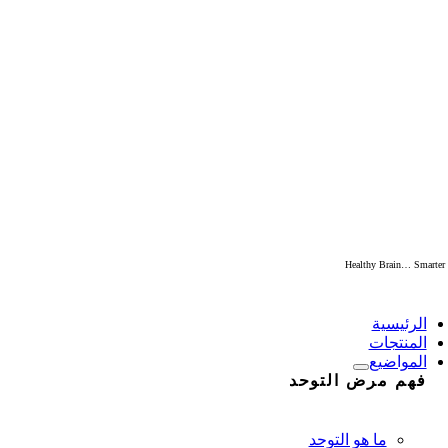
Skip
to
content
Healthy Brain… Smarter
Togg
Navigati
الرئيسية
المنتجات
المواضيع
فهم مرض التوحد
ما هو التوحد