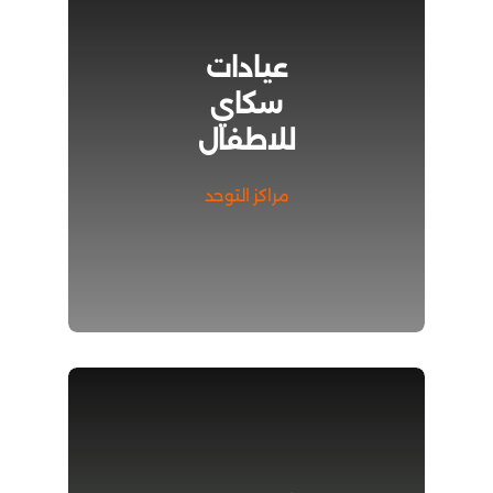
عيادات
سكاي
للاطفال
مراكز التوحد