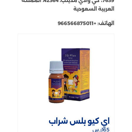
7639، حي وادي مذينب، 42364، المملكة
العربية السعودية
الهاتف:
+966566875011
اي كيو بلس شراب
165
ر.س