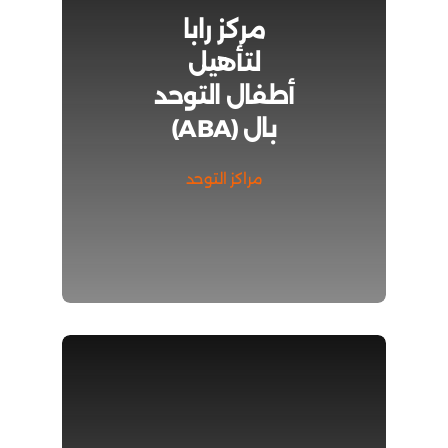
مركز رابا
لتأهيل
أطفال التوحد
بال (ABA)
مراكز التوحد