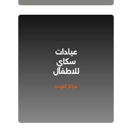
عيادات
سكاي
للاطفال
مراكز التوحد