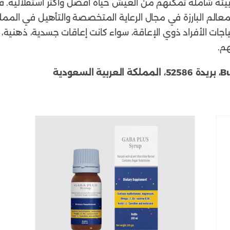
يئة شاملة تمكّنهم من العيش حياة أفضل وأكثر استقلالية. في
معالم البارزة في مجال الرعاية المتخصصة والتأهيل في المم
جات الأفراد ذوي الإعاقة، سواء كانت إعاقات جسدية، ذهنية، أ
م.