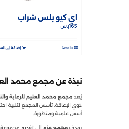
اي كيو بلس شراب
165
ر.س
Details
إضافة إلى الس
نبذة عن مجمع محمد العثيم
يُعد
مجمع محمد العثيم للرعاية والت
ذوي الإعاقة. تأسس المجمع لتلبية احت
أسس علمية ومتطورة.
يهدف
مجمع عزم
إلى تقديم مجموعة وا