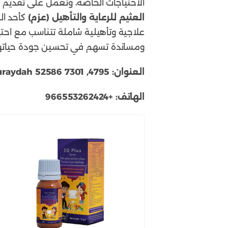
الاحتياجات الخاصة، وتعمل على تقديم ب
العثيم للرعاية والتأهيل (عزم)
كأحد ال
علاجية وتأهيلية شاملة تتناسب مع احتيا
ومساندة تسهم في تحسين جودة حياته
العنوان:
4795, Buraydah 52586 7301، بريدة 52586، المملكة العربية السعودية
الهاتف:
+966553262424