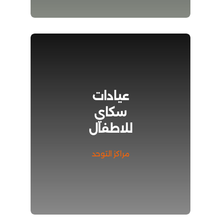
عيادات
سكاي
للاطفال
مراكز التوحد