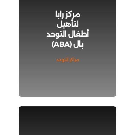
مركز رابا
لتأهيل
أطفال التوحد
بال (ABA)
مراكز التوحد