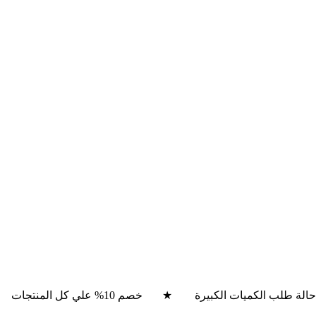
شحن مجاني في حالة طلب الكميات الكبيرة ★ خصم 10% علي كل المنتجا