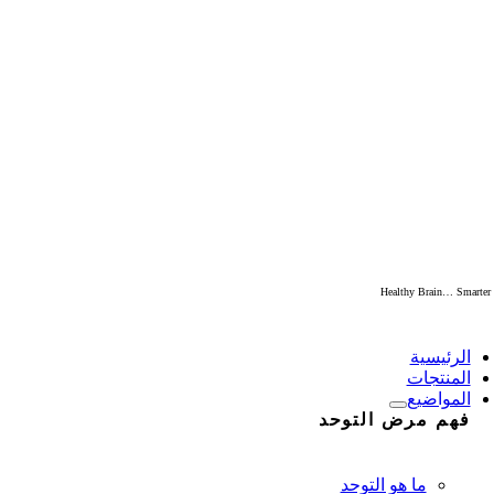
Skip
to
content
Healthy Brain… Smarter
Togg
Navigati
الرئيسية
المنتجات
المواضيع
فهم مرض التوحد
ما هو التوحد