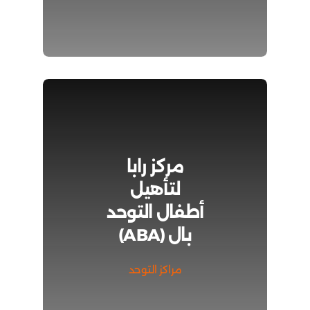
مركز رابا
لتأهيل
أطفال التوحد
بال (ABA)
مراكز التوحد