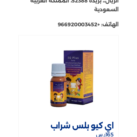
الريان،، بريدة 52388، المملكة العربية
السعودية
الهاتف:
+966920003452
اي كيو بلس شراب
165
ر.س