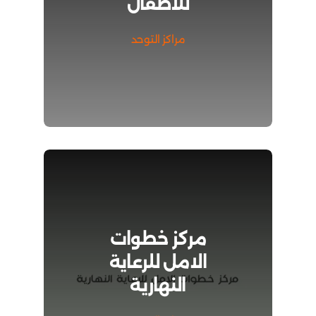
للاطفال
مراكز التوحد
مركز خطوات
الامل للرعاية
النهارية