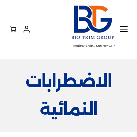
Ski
t
conten
Healthy Brain… Smarter Gain
الاضطرابات
النمائية