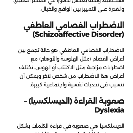
الشخصية، ولكنه يعكس تدهورًا في التفكير العميق
والقدرة على التمييز بين الواقع والخيال.
الاضطراب الفصامي العاطفي
(Schizoaffective Disorder)
الاضطراب الفصامي العاطفي هو حالة تجمع بين
أعراض الفصام (مثل الهلوسة والأوهام) مع
اضطرابات مزاجية مثل الاكتئاب أو الهوس. تختلف
أعراض هذا الاضطراب من شخص لآخر ويمكن أن
تتسبب في تحديات نفسية واجتماعية كبيرة.
صعوبة القراءة (الديسلكسيا) –
Dyslexia
الديسلكسيا هي صعوبة في قراءة الكلمات بشكل