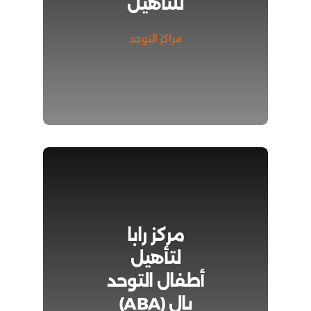
للتأهيل
مراكز التوحد
مركز رابا
لتأهيل
أطفال التوحد
بال (ABA)