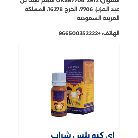
العنوان:
OKSB7706، 2912 الأمير نايف بن
عبد العزيز، 7706، الخرج 16278، المملكة
العربية السعودية
الهاتف:
+966500352222
اي كيو بلس شراب