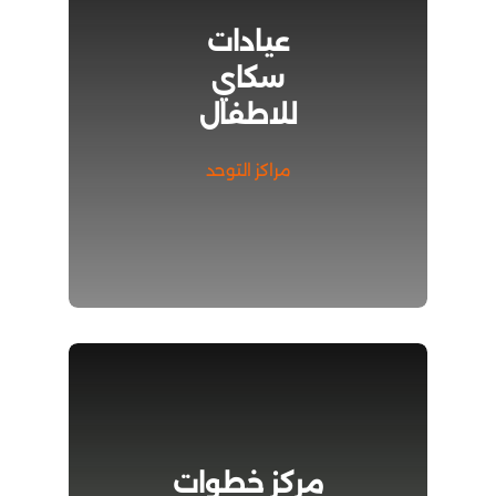
عيادات
سكاي
للاطفال
مراكز التوحد
مركز خطوات