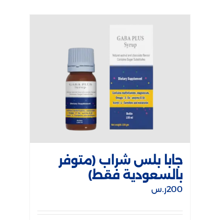
جابا بلس شراب (متوفر
بالسعودية فقط)
200
ر.س