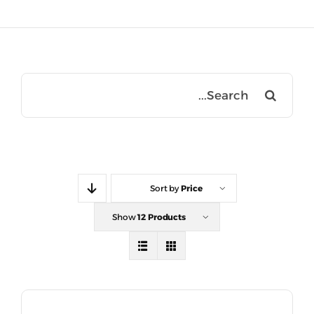
Search
for:
Sort by
Price
Show
12 Products