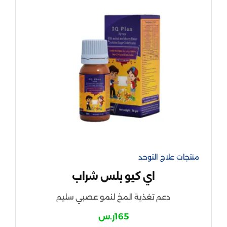
منتجات علاج التوحد
اي كيو بلس شراب
دعم تغذية المخ لنمو عصبي سليم
165
ر.س