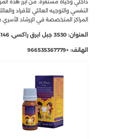
داخلي وحياة مستقرة. من أبرز هذه المر
النفسي والتوجيه العائلي للأفراد والعائ
المراكز المتخصصة في الإرشاد الأسري 
العنوان:
3530 جبل ابرق راكسى، 8146، الطائف 26523، المملكة العربية السعودية
الهاتف:
+966535367779