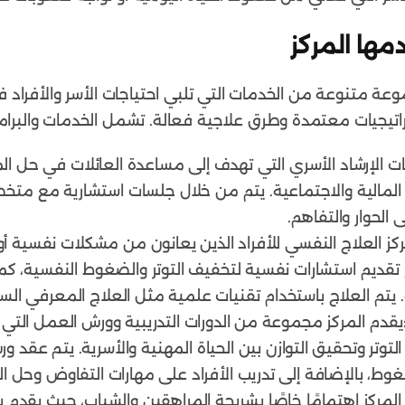
مها المركز
ة متنوعة من الخدمات التي تلبي احتياجات الأسر والأفراد ف
راتيجيات معتمدة وطرق علاجية فعالة. تشمل الخدمات والبرام
ات الإرشاد الأسري التي تهدف إلى مساعدة العائلات في حل ال
ديات المالية والاجتماعية. يتم من خلال جلسات استشارية مع م
 الحوار والتفاهم.
ركز العلاج النفسي للأفراد الذين يعانون من مشكلات نفسية أ
 تقديم استشارات نفسية لتخفيف التوتر والضغوط النفسية، كم
لاج باستخدام تقنيات علمية مثل العلاج المعرفي السلوكي (CBT) والعلاج النفسي
يقدم المركز مجموعة من الدورات التدريبية وورش العمل التي 
ة التوتر وتحقيق التوازن بين الحياة المهنية والأسرية. يتم عق
وط، بالإضافة إلى تدريب الأفراد على مهارات التفاوض وحل ال
 المركز اهتمامًا خاصًا بشريحة المراهقين والشباب، حيث يقد