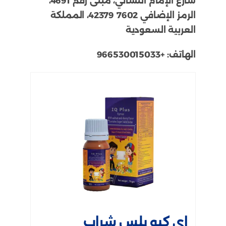
شارع الإمام النسائي، مبنى رقم 4691،
الرمز الإضافي 7602 42379، المملكة
العربية السعودية
الهاتف:
+966530015033
اي كيو بلس شراب