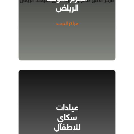
الرياض
مراكز التوحد
عيادات
سكاي
للاطفال