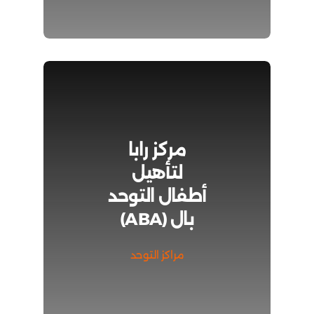
مركز رابا
لتأهيل
أطفال التوحد
بال (ABA)
مراكز التوحد