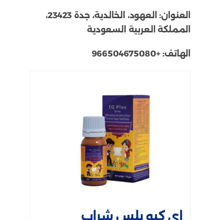
العنوان:
العهود، الخالدية، جدة 23423،
المملكة العربية السعودية
الهاتف:
+966504675080
اي كيو بلس شراب