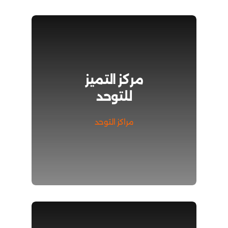
مركز التميز
للتوحد
مراكز التوحد