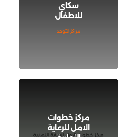
سكاي
للاطفال
مراكز التوحد
مركز خطوات
الامل للرعاية