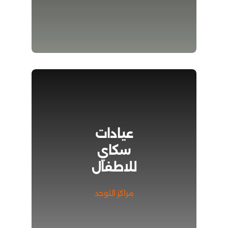
عيادات
سكاي
للاطفال
مراكز التوحد