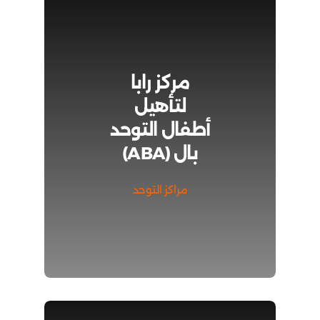
مركز رابا
لتأهيل
أطفال التوحد
بال (ABA)
مراكز التوحد