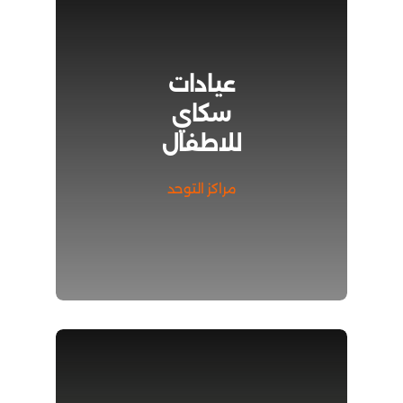
عيادات
سكاي
للاطفال
مراكز التوحد