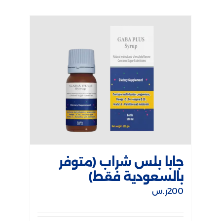
جابا بلس شراب (متوفر
بالسعودية فقط)
200
ر.س